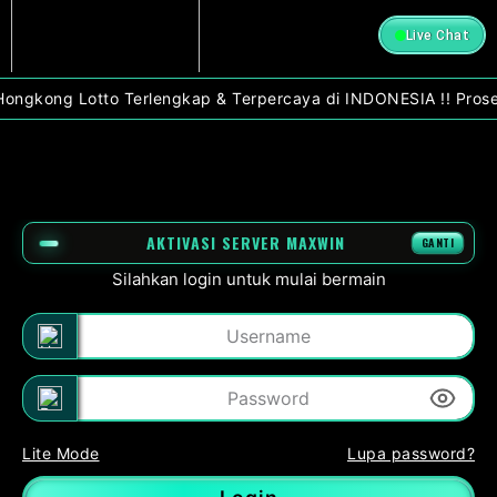
Live Chat
ngkong Lotto Terlengkap & Terpercaya di INDONESIA !! Proses 
AKTIVASI SERVER MAXWIN
GANTI
Silahkan login untuk mulai bermain
Lite Mode
Lupa password?