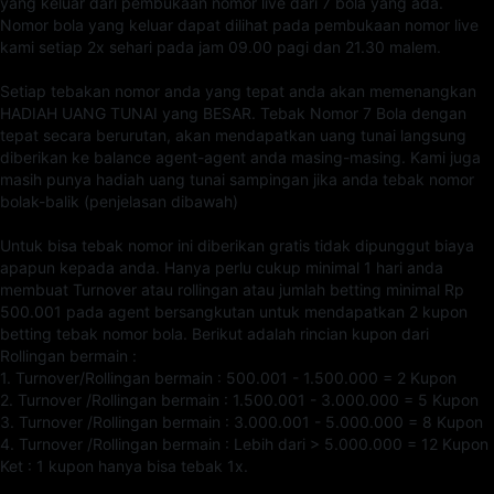
yang keluar dari pembukaan nomor live dari 7 bola yang ada.
Nomor bola yang keluar dapat dilihat pada pembukaan nomor live
kami setiap 2x sehari pada jam 09.00 pagi dan 21.30 malem.
Setiap tebakan nomor anda yang tepat anda akan memenangkan
HADIAH UANG TUNAI yang BESAR. Tebak Nomor 7 Bola dengan
tepat secara berurutan, akan mendapatkan uang tunai langsung
diberikan ke balance agent-agent anda masing-masing. Kami juga
masih punya hadiah uang tunai sampingan jika anda tebak nomor
bolak-balik (penjelasan dibawah)
Untuk bisa tebak nomor ini diberikan gratis tidak dipunggut biaya
apapun kepada anda. Hanya perlu cukup minimal 1 hari anda
membuat Turnover atau rollingan atau jumlah betting minimal Rp
500.001 pada agent bersangkutan untuk mendapatkan 2 kupon
betting tebak nomor bola. Berikut adalah rincian kupon dari
Rollingan bermain :
1. Turnover/Rollingan bermain : 500.001 - 1.500.000 = 2 Kupon
2. Turnover /Rollingan bermain : 1.500.001 - 3.000.000 = 5 Kupon
3. Turnover /Rollingan bermain : 3.000.001 - 5.000.000 = 8 Kupon
4. Turnover /Rollingan bermain : Lebih dari > 5.000.000 = 12 Kupon
Ket : 1 kupon hanya bisa tebak 1x.