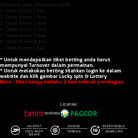
Permainan yang disediakan adalah :
1. Tebak Nomor 1 Bola
2. Tebak Nomor 2 Bola
3. Tebak Nomor 3 Bola
4. Tebak Nomor 4 Bola
5. Tebak Nomor 5 Bola
6. Tebak Nomor 6 Bola
7. Tebak Nomor 7 Bola
* Untuk mendapatkan tiket betting anda harus
mempunyai Turnover dalam permainan.
* Untuk melakukan betting silahkan login ke dalam
website dan klik gambar Lucky spin & Lottery
Note : Tiket hanya berlaku 3 hari setelah pembagian.
License:
JACKPOT
ENGINE
RESPONSIBLE
100% PASTI
TERBAIK
GAMBLING
BAYAR